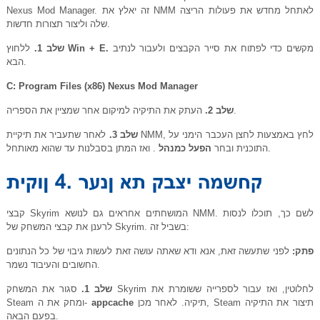
Nexus Mod Manager. זה יאלץ את NMM לאתחל מחדש את פעולות הריצה
שלה וליצור תצורות חדשות.
מקשים כדי לפתוח את סייר הקבצים ולעבור לנתיב
Win + E.
ללחוץ
שלב 1.
הבא.
C: Program Files (x86) Nexus Mod Manager
העתק את התיקיה למיקום אחר שמציין את הספריה.
שלב 2.
שלב 3.
לאחר שתעביר את תיקיית NMM, לחץ באמצעות לחצן העכבר הימני על
. ואז המתן בסבלנות עד שהוא מאותחל.
התוכנית ובחר
הפעל כמנהל
קבצי Skyrim המושחתים אחראים גם לנושא NMM. לשם כך, תוכלו לנסות
לרענן את קבצי המשחק של Skyrim. בשביל זה:
פתק:
לפני שתעשה זאת, אנא ודא שאתה עושה זאת לעשות גיבוי של כל הנתונים
החשובים והעיבוד נשמר.
שלב 1.
סגור את המשחק Skyrim לחלוטין, ואז עבור לספרייה ששומרת את
תיקיה. לאחר מכן, Steam תיצור את התיקיה
appcache
Steam ומחק את ה-
בפעם הבאה.