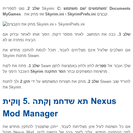
C: משתמשים 'שם משתמש' Documents
נווט לספריית Skyrim:
שלב 2.
קבצים.
SkyrimPrefs.ini
ו
Skyrim.ini
. ואז מחק את
MyGames
שלב 3.
כבה את המחשב. לאחר מספר דקות, הפוך אותו לאחור ובדוק אם
הבעיה נפתרה או לא.
אם השלבים שלעיל אינם מצליחים לעבוד, תוכל לנסות להתקין מחדש את
Skyrim מחנות Steam.
פתח את לקוח Seam שלך ועבור אל
סִפְרִיָה
לחץ ולחץ באמצעות לחצן
שלב 1.
.
מרשימת המשחקים ובחר
הסר התקנה
Skyrim
העכבר הימני על
שלב 2.
מחק את תצורות המשתמש על ידי
תקן 2
ולך לחנות Steam להוריד שוב
את Skyrim.
אם כל השיטות לעיל אינן מצליחות לעבוד, ייתכן שתצטרך להתקין מחדש את
מנהל Nexus Mod. לפני ההתקנה מחדש, עליך ליצור גיבוי של היישום לכונן