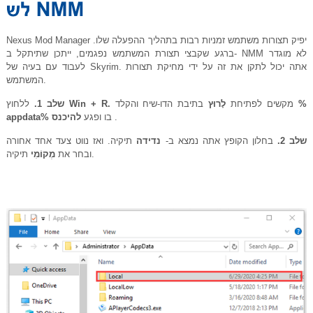
Nexus Mod Manager יפיק תצורות משתמש זמניות רבות בתהליך ההפעלה שלו.
ברגע שקבצי תצורת המשתמש נפגמים, ייתכן שתיתקל ב- NMM לא מוגדר
לעבוד עם בעיה של Skyrim. אתה יכול לתקן את זה על ידי מחיקת תצורות
המשתמש.
%
בתיבת הדו-שיח והקלד
מקשים לפתיחת
לָרוּץ
Win + R.
ללחוץ
שלב 1.
.
בו ופגע
להיכנס
appdata%
שלב 2.
בחלון הקופץ אתה נמצא ב-
נדידה
תיקיה. ואז נווט צעד אחד אחורה
תיקיה.
ובחר את
מְקוֹמִי